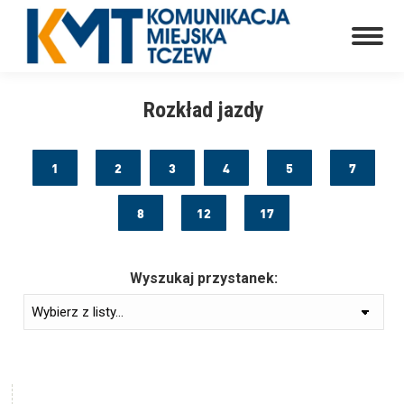
Rozkład jazdy
1
2
3
4
5
7
8
12
17
Wyszukaj przystanek: