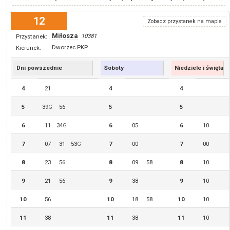
12
Zobacz przystanek na mapie
Miłosza
10381
Przystanek:
Dworzec PKP
Kierunek:
Dni powszednie
Soboty
Niedziele i święta
4
21
4
4
5
39
56
5
5
G
6
11
34
6
05
6
10
G
7
07
31
53
7
00
7
00
G
8
23
56
8
09
58
8
10
9
21
56
9
38
9
10
10
56
10
18
58
10
10
11
38
11
38
11
10