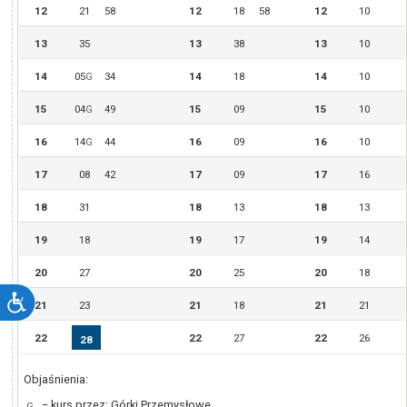
12
21
58
12
18
58
12
10
13
35
13
38
13
10
14
05
34
14
18
14
10
G
15
04
49
15
09
15
10
G
16
14
44
16
09
16
10
G
17
08
42
17
09
17
16
18
31
18
13
18
13
19
18
19
17
19
14
20
27
20
25
20
18
21
23
21
18
21
21
22
22
27
22
26
28
Objaśnienia:
− kurs przez: Górki Przemysłowe
G