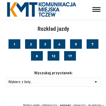
Rozkład jazdy
1
2
3
4
5
7
8
12
17
Wyszukaj przystanek:
Wybierz widok »
tabelaryczny
−
pionowy
−
klasyczny
−
do wydruku
»