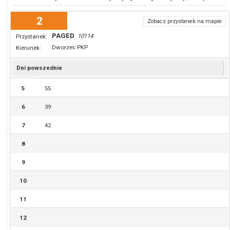
2
Zobacz przystanek na mapie
PAGED
10114
Przystanek:
Dworzec PKP
Kierunek:
Dni powszednie
5
55
6
39
7
42
8
9
10
11
12