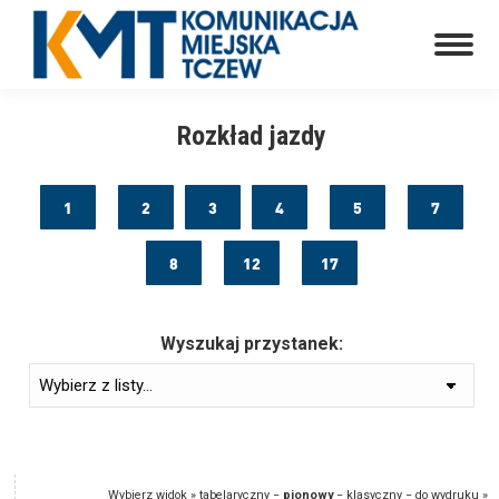
Rozkład jazdy
1
2
3
4
5
7
8
12
17
Wyszukaj przystanek:
Wybierz widok »
tabelaryczny
−
pionowy
−
klasyczny
−
do wydruku
»