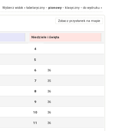
Wybierz widok »
tabelaryczny
−
pionowy
−
klasyczny
−
do wydruku
»
Zobacz przystanek na mapie
Niedziele i święta
4
5
6
36
7
35
8
36
9
36
10
36
11
36