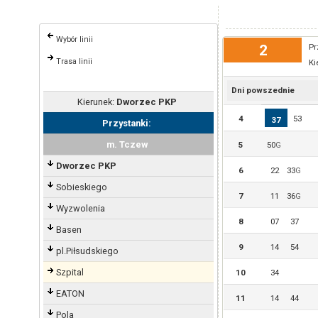
Wybór linii
2
Pr
Trasa linii
Ki
Dni powszednie
Kierunek:
Dworzec PKP
4
53
37
Przystanki:
m. Tczew
5
50
G
Dworzec PKP
6
22
33
G
Sobieskiego
7
11
36
G
Wyzwolenia
8
07
37
Basen
9
14
54
pl.Piłsudskiego
Szpital
10
34
EATON
11
14
44
Pola