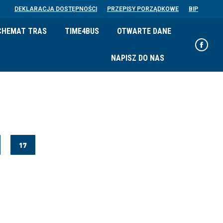
page
DEKLARACJA DOSTĘPNOŚCI
PRZEPISY PORZĄDKOWE
BIP
opens
in
CHEMAT TRAS
TIME4BUS
OTWARTE DANE
new
Faceb
wind
NAPISZ DO NAS
page
opens
in
new
wind
17