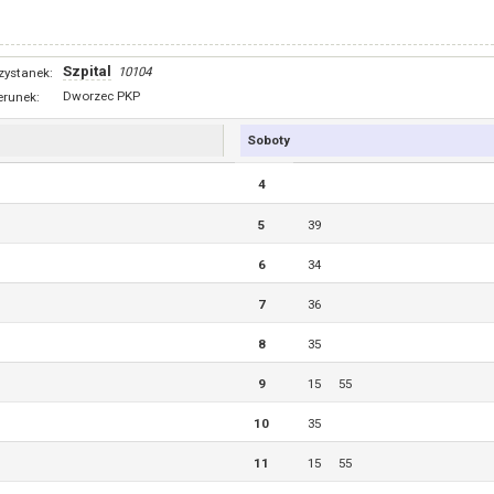
Szpital
10104
zystanek:
Dworzec PKP
erunek:
Soboty
4
5
39
6
34
7
36
8
35
9
15
55
10
35
11
15
55