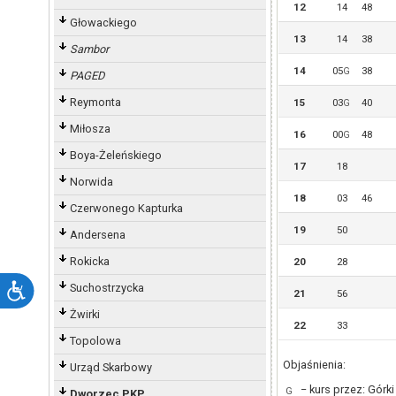
12
14
48
Głowackiego
13
14
38
Sambor
14
05
38
G
PAGED
Reymonta
15
03
40
G
Miłosza
16
00
48
G
Boya-Żeleńskiego
17
18
Norwida
18
03
46
Czerwonego Kapturka
19
50
Andersena
Rokicka
20
28
Suchostrzycka
21
56
Żwirki
22
33
Topolowa
Objaśnienia:
Urząd Skarbowy
− kurs przez: Górk
G
Dworzec PKP