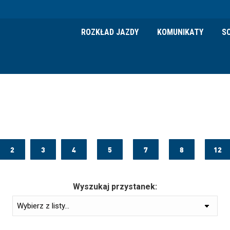
ROZKŁAD JAZDY
KOMUNIKATY
S
2
3
4
5
7
8
12
Wyszukaj przystanek: