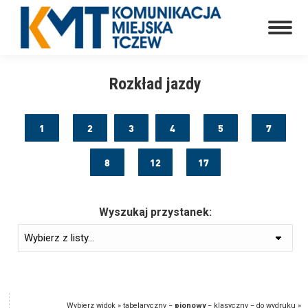
Rozkład jazdy
1
2
3
4
5
7
8
12
17
Wyszukaj przystanek:
Wybierz widok »
tabelaryczny
−
pionowy
−
klasyczny
−
do wydruku
»