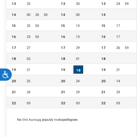
13
25
13
33
13
24
59
14
00
20
50
14
00
14
15
25
50
15
13
15
17
16
23
50
16
13
16
17
17
27
17
29
17
26
59
18
02
18
01
18
19
21
19
19
21
18
20
25
20
24
20
14
21
24
21
29
21
29
22
03
22
03
22
03
Na linii kursują pojazdy niskopodłogowe.