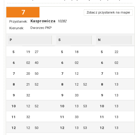
7
Zobacz przystanek na mapie
Kasprowicza
10282
Przystanek:
Dworzec PKP
Kierunek:
P
S
N
5
19
27
5
18
5
22
6
02
40
6
02
6
02
7
20
50
7
12
7
13
8
21
52
8
12
52
8
13
9
32
9
33
9
13
10
12
52
10
13
53
10
13
11
32
11
33
11
13
12
12
50
12
13
53
12
13