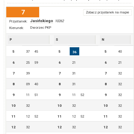
7
Zobacz przystanek na mapie
Jasińskiego
10262
Przystanek:
Dworzec PKP
Kierunek:
P
S
N
5
37
45
5
5
40
36
6
25
59
6
21
6
21
7
39
7
31
7
32
8
09
40
8
31
8
32
9
11
51
9
11
52
9
32
10
32
10
32
10
32
11
12
52
11
12
52
11
32
12
32
12
32
12
32