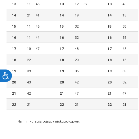
13
11
46
13
12
52
13
43
14
21
41
14
19
14
18
15
11
46
15
32
15
36
16
11
44
16
32
16
36
17
10
47
17
48
17
45
18
22
18
20
18
18
19
39
19
36
19
39
20
43
20
42
20
32
21
42
21
47
21
47
22
21
22
21
22
21
Na linii kursują pojazdy niskopodłogowe.