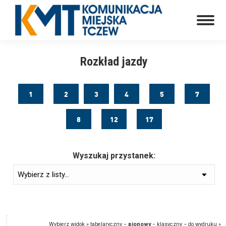
Rozkład jazdy
1
2
3
4
5
7
8
12
17
Wyszukaj przystanek:
Wybierz widok »
tabelaryczny
−
pionowy
−
klasyczny
−
do wydruku
»